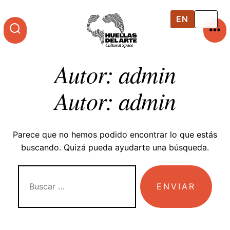
Saltar
al
EN
ES
contenido
ME
ALTERNAR
LA
Autor:
admin
BÚSQUEDA
Autor:
admin
Parece que no hemos podido encontrar lo que estás
buscando. Quizá pueda ayudarte una búsqueda.
BUSCAR:
ENVIAR